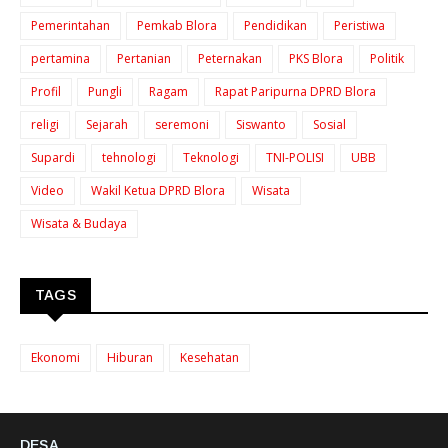
Pemerintahan
Pemkab Blora
Pendidikan
Peristiwa
pertamina
Pertanian
Peternakan
PKS Blora
Politik
Profil
Pungli
Ragam
Rapat Paripurna DPRD Blora
religi
Sejarah
seremoni
Siswanto
Sosial
Supardi
tehnologi
Teknologi
TNI-POLISI
UBB
Video
Wakil Ketua DPRD Blora
Wisata
Wisata & Budaya
TAGS
Ekonomi
Hiburan
Kesehatan
DESA