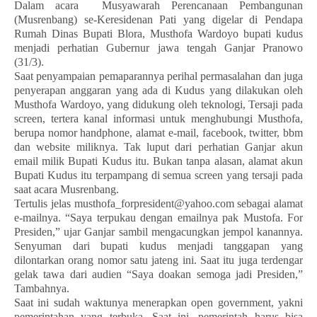
Dalam acara
Musyawarah Perencanaan Pembangunan
(Musrenbang) se-Keresidenan Pati yang digelar di Pendapa
Rumah Dinas Bupati Blora, Musthofa Wardoyo bupati kudus
menjadi perhatian Gubernur jawa tengah Ganjar Pranowo
(31/3).
Saat penyampaian pemaparannya perihal permasalahan dan juga
penyerapan anggaran yang ada di Kudus yang dilakukan oleh
Musthofa Wardoyo, yang didukung oleh teknologi, Tersaji pada
screen, tertera kanal informasi untuk menghubungi Musthofa,
berupa nomor handphone, alamat e-mail, facebook, twitter, bbm
dan website miliknya. Tak luput dari perhatian Ganjar akun
email milik Bupati Kudus itu. Bukan tanpa alasan, alamat akun
Bupati Kudus itu terpampang di semua screen yang tersaji pada
saat acara Musrenbang.
Tertulis jelas musthofa_forpresident@yahoo.com sebagai alamat
e-mailnya. “Saya terpukau dengan emailnya pak Mustofa. For
Presiden,” ujar Ganjar sambil mengacungkan jempol kanannya.
Senyuman dari bupati kudus menjadi tanggapan yang
dilontarkan orang nomor satu jateng ini. Saat itu juga terdengar
gelak tawa dari audien “Saya doakan semoga jadi Presiden,”
Tambahnya.
Saat ini sudah waktunya menerapkan open government, yakni
pemerintahan yang terbuka, Saat ini, pemerintah harus bisa