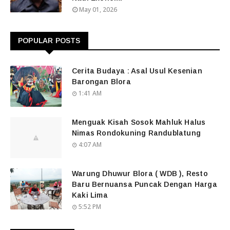
May 01, 2026
POPULAR POSTS
Cerita Budaya : Asal Usul Kesenian
Barongan Blora
1:41 AM
Menguak Kisah Sosok Mahluk Halus
Nimas Rondokuning Randublatung
4:07 AM
Warung Dhuwur Blora ( WDB ), Resto
Baru Bernuansa Puncak Dengan Harga
Kaki Lima
5:52 PM