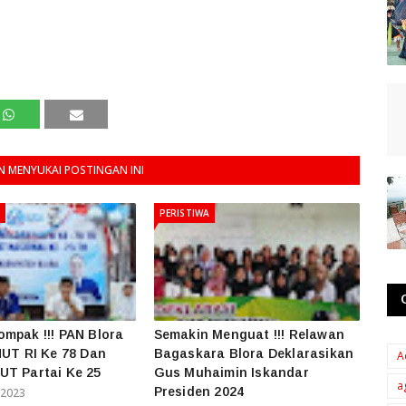
 MENYUKAI POSTINGAN INI
PERISTIWA
mpak !!! PAN Blora
Semakin Menguat !!! Relawan
HUT RI Ke 78 Dan
Bagaskara Blora Deklarasikan
A
UT Partai Ke 25
Gus Muhaimin Iskandar
a
Presiden 2024
 2023