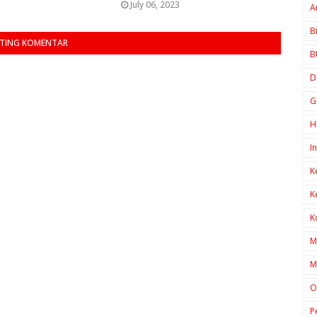
July 06, 2023
A
B
TING KOMENTAR
B
D
G
H
I
K
K
K
M
M
O
P