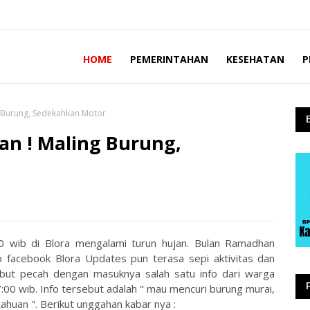
HOME
PEMERINTAHAN
KESEHATAN
P
 Burung, Sedekahkan Motor
n ! Maling Burung,
0 wib di Blora mengalami turun hujan. Bulan Ramadhan
p facebook Blora Updates pun terasa sepi aktivitas dan
ebut pecah dengan masuknya salah satu info dari warga
:00 wib. Info tersebut adalah " mau mencuri burung murai,
huan ". Berikut unggahan kabar nya :