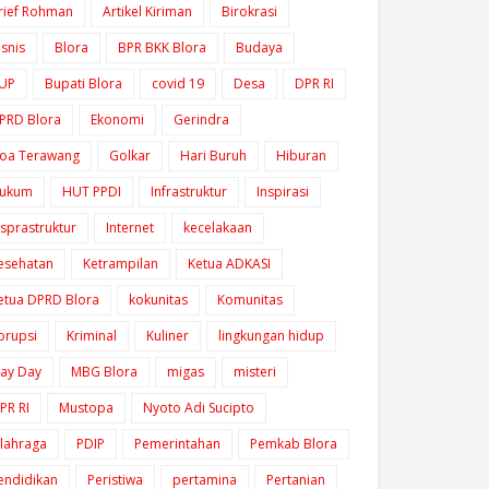
rief Rohman
Artikel Kiriman
Birokrasi
isnis
Blora
BPR BKK Blora
Budaya
UP
Bupati Blora
covid 19
Desa
DPR RI
PRD Blora
Ekonomi
Gerindra
oa Terawang
Golkar
Hari Buruh
Hiburan
ukum
HUT PPDI
Infrastruktur
Inspirasi
nsprastruktur
Internet
kecelakaan
esehatan
Ketrampilan
Ketua ADKASI
etua DPRD Blora
kokunitas
Komunitas
orupsi
Kriminal
Kuliner
lingkungan hidup
ay Day
MBG Blora
migas
misteri
PR RI
Mustopa
Nyoto Adi Sucipto
lahraga
PDIP
Pemerintahan
Pemkab Blora
endidikan
Peristiwa
pertamina
Pertanian