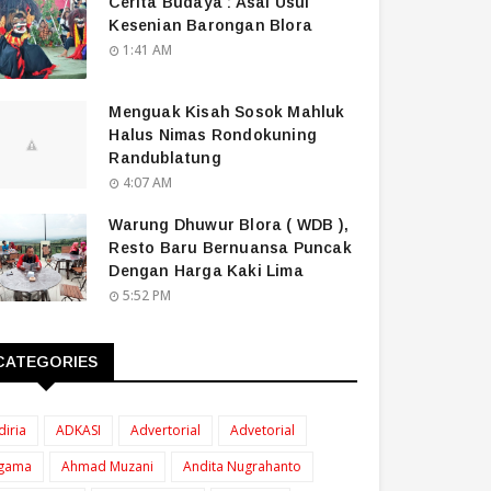
Cerita Budaya : Asal Usul
Kesenian Barongan Blora
1:41 AM
Menguak Kisah Sosok Mahluk
Halus Nimas Rondokuning
Randublatung
4:07 AM
Warung Dhuwur Blora ( WDB ),
Resto Baru Bernuansa Puncak
Dengan Harga Kaki Lima
5:52 PM
CATEGORIES
diria
ADKASI
Advertorial
Advetorial
gama
Ahmad Muzani
Andita Nugrahanto