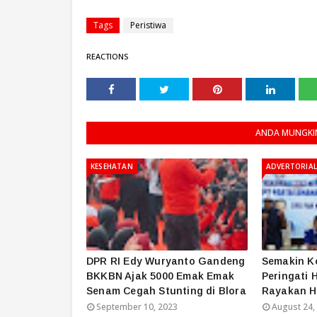
Tags
Peristiwa
REACTIONS
ANDA MUNGKIN
KESEHATAN
ADVERTORIAL
DPR RI Edy Wuryanto Gandeng
Semakin Ko
BKKBN Ajak 5000 Emak Emak
Peringati 
Senam Cegah Stunting di Blora
Rayakan H
September 10, 2023
August 24,