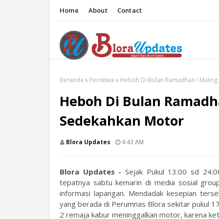
Home
About
Contact
Beranda
Peristiwa
Heboh Di Bulan Ramadhan ! Maling
Heboh Di Bulan Ramadha
Sedekahkan Motor
Blora Updates
4:43 AM
Blora Updates -
Sejak Pukul 13:00 sd 24:0
tepatnya sabtu kemarin di media sosial grou
informasi lapangan. Mendadak kesepian ters
yang berada di Perumnas Blora sekitar pukul 17
2 remaja kabur meninggalkan motor, karena keta