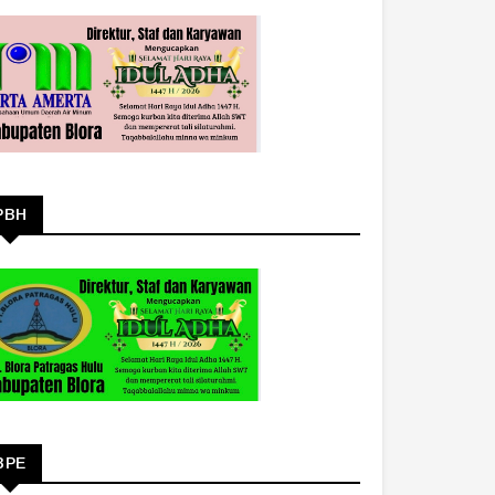
PBH
BPE