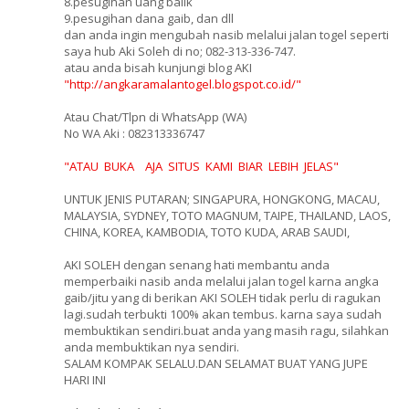
8.pesugihan uang balik
9.pesugihan dana gaib, dan dll
dan anda ingin mengubah nasib melalui jalan togel seperti
saya hub Aki Soleh di no; 082-313-336-747.
atau anda bisah kunjungi blog AKI
"http://angkaramalantogel.blogspot.co.id/"
Atau Chat/Tlpn di WhatsApp (WA)
No WA Aki : 082313336747
"ATAU BUKA AJA SITUS KAMI BIAR LEBIH JELAS"
UNTUK JENIS PUTARAN; SINGAPURA, HONGKONG, MACAU,
MALAYSIA, SYDNEY, TOTO MAGNUM, TAIPE, THAILAND, LAOS,
CHINA, KOREA, KAMBODIA, TOTO KUDA, ARAB SAUDI,
AKI SOLEH dengan senang hati membantu anda
memperbaiki nasib anda melalui jalan togel karna angka
gaib/jitu yang di berikan AKI SOLEH tidak perlu di ragukan
lagi.sudah terbukti 100% akan tembus. karna saya sudah
membuktikan sendiri.buat anda yang masih ragu, silahkan
anda membuktikan nya sendiri.
SALAM KOMPAK SELALU.DAN SELAMAT BUAT YANG JUPE
HARI INI