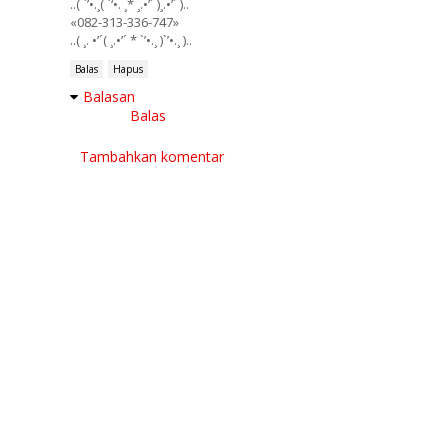
..( `’•.¸( `‘•. ¸* ¸.•’´ )¸.•’´ )..
«082-313-336-747»
..( ¸. •’´( ¸.•’´ * `’•.¸ )`’•.¸ )..
Balas
Hapus
Balasan
Balas
Tambahkan komentar