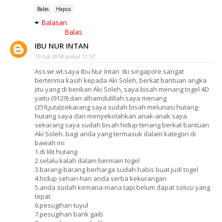
Balas
Hapus
Balasan
Balas
IBU NUR INTAN
19 Juli 2018 pukul 11.57
Ass.wr.wt.saya Ibu Nur Intan tki singapore sangat
berterima kasih kepada Aki Soleh, berkat bantuan angka
jitu yang di berikan Aki Soleh, saya bisah menang togel 4D
yaitu (9129) dan alhamdulillah saya menang
(359,juta)sekarang saya sudah bisah melunasi hutang-
hutang saya dan menyekolahkan anak-anak saya.
sekarang saya sudah bisah hidup tenang berkat bantuan
Aki Soleh. bagi anda yang termasuk dalam kategori di
bawah ini:
1.di lilit hutang
2.selalu kalah dalam bermain togel
3.barang-barang berharga sudah habis buat judi togel
4.hidup sehari-hari anda serba kekurangan
5.anda sudah kemana-mana tapi belum dapat solusi yang
tepat
6.pesugihan tuyul
7.pesugihan bank gaib