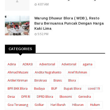
4:07 AM
Warung Dhuwur Blora ( WDB ), Resto
Baru Bernuansa Puncak Dengan Harga
Kaki Lima
5:52 PM
CATEGORIES
Adiria
ADKASI
Advertorial
Advetorial
agama
Ahmad Muzani
Andita Nugrahanto
Arief Rohman
Artikel Kiriman
Birokrasi
Bisnis
Blora
BPR BKK Blora
Budaya
BUP
Bupati Blora
covid 19
Desa
DPR RI
DPRD Blora
Ekonomi
Gerindra
Goa Terawang
Golkar
Hari Buruh
Hiburan
Hukum