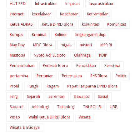
HUT PPDI
Infrastruktur
Inspirasi
Insprastruktur
Internet
kecelakaan
Kesehatan
Ketrampilan
Ketua ADKASI
Ketua DPRD Blora
kokunitas
Komunitas
Korupsi
Kriminal
Kuliner
lingkungan hidup
May Day
MBG Blora
migas
misteri
MPR RI
Mustopa
Nyoto Adi Sucipto
Olahraga
PDIP
Pemerintahan
Pemkab Blora
Pendidikan
Peristiwa
pertamina
Pertanian
Peternakan
PKS Blora
Politik
Profil
Pungli
Ragam
Rapat Paripurna DPRD Blora
religi
Sejarah
seremoni
Siswanto
Sosial
Supardi
tehnologi
Teknologi
TNI-POLISI
UBB
Video
Wakil Ketua DPRD Blora
Wisata
Wisata & Budaya