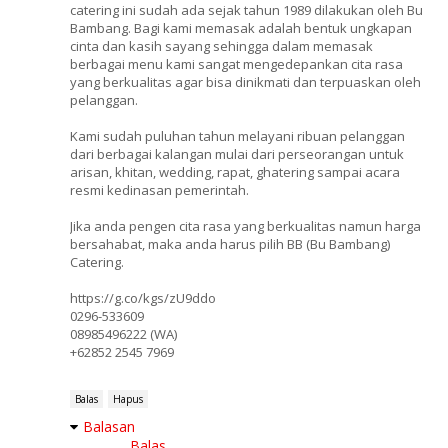
catering ini sudah ada sejak tahun 1989 dilakukan oleh Bu
Bambang. Bagi kami memasak adalah bentuk ungkapan
cinta dan kasih sayang sehingga dalam memasak
berbagai menu kami sangat mengedepankan cita rasa
yang berkualitas agar bisa dinikmati dan terpuaskan oleh
pelanggan.
Kami sudah puluhan tahun melayani ribuan pelanggan
dari berbagai kalangan mulai dari perseorangan untuk
arisan, khitan, wedding, rapat, ghatering sampai acara
resmi kedinasan pemerintah.
Jika anda pengen cita rasa yang berkualitas namun harga
bersahabat, maka anda harus pilih BB (Bu Bambang)
Catering.
https://g.co/kgs/zU9ddo
0296-533609
08985496222 (WA)
+62852 2545 7969
Balas
Hapus
Balasan
Balas