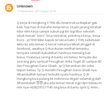
Unknown
17 Desember 2017 pukul 12.14
Q kerja di Hongkong 3 THN dlu Amat trsiksa Majikan gak
baik Tiap hari di marahin kerja terus 24 jam jarang istrahat
tidur mlm Kerja sampe subuh pgi klo lagi libur sekolah
sibuk masak" boro" bisa istrirahat, pokoknya kerja.. kerja
truss... jd TKW Bikin kapok tersiksa batin 3 THN, kebetulan
wktu itu ada teman Q kenal namanya Mbah Jenggot di
facebook, awalnya Q ikut-ikutan melihat temanku,
ternyata setelah kubuktikan hasilnya memang luar
biasa..!! katanya sering di bantu sm beliau. ternyata dia
seorang guru spritual Pesugihan Anka Togel 2D sampai 6D
dan Pesugihan Dana Ghaib , tp Q beranikan diri coba
telpon beliau. Tp Q memilih Pesugihan Dana Ghaib nya.
Alhamdulillah benar2 terbukti nyata hasilnya, Q di
Hongkong bisa pulang ke indonesia degan selamat jg dah
Alhamdulilah 😇😇 jika ada teman minat ingin tlpn beliau ini
nmr nya +6282291277145 smg bisa di bantu sprti Q. Amin...