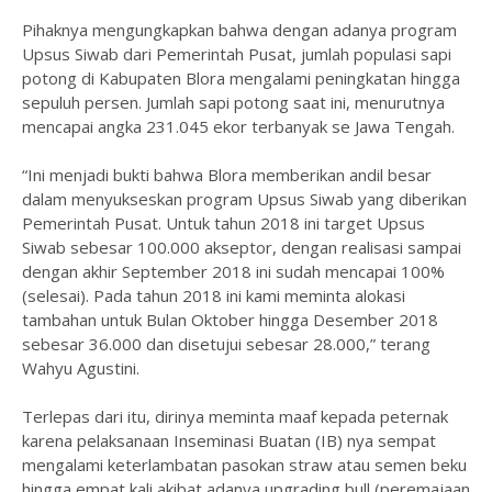
Pihaknya mengungkapkan bahwa dengan adanya program
Upsus Siwab dari Pemerintah Pusat, jumlah populasi sapi
potong di Kabupaten Blora mengalami peningkatan hingga
sepuluh persen. Jumlah sapi potong saat ini, menurutnya
mencapai angka 231.045 ekor terbanyak se Jawa Tengah.
“Ini menjadi bukti bahwa Blora memberikan andil besar
dalam menyukseskan program Upsus Siwab yang diberikan
Pemerintah Pusat. Untuk tahun 2018 ini target Upsus
Siwab sebesar 100.000 akseptor, dengan realisasi sampai
dengan akhir September 2018 ini sudah mencapai 100%
(selesai). Pada tahun 2018 ini kami meminta alokasi
tambahan untuk Bulan Oktober hingga Desember 2018
sebesar 36.000 dan disetujui sebesar 28.000,” terang
Wahyu Agustini.
Terlepas dari itu, dirinya meminta maaf kepada peternak
karena pelaksanaan Inseminasi Buatan (IB) nya sempat
mengalami keterlambatan pasokan straw atau semen beku
hingga empat kali akibat adanya upgrading bull (peremajaan