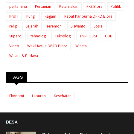
pertamina
Pertanian
Peternakan
PKS Blora
Politik
Profil
Pungli
Ragam
Rapat Paripurna DPRD Blora
religi
Sejarah
seremoni
Siswanto
Sosial
Supardi
tehnologi
Teknologi
TNI-POLISI
UBB
Video
Wakil Ketua DPRD Blora
Wisata
Wisata & Budaya
TAGS
Ekonomi
Hiburan
Kesehatan
DESA