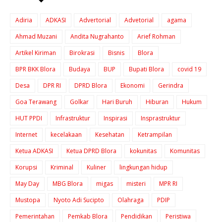
Adiria
ADKASI
Advertorial
Advetorial
agama
Ahmad Muzani
Andita Nugrahanto
Arief Rohman
Artikel Kiriman
Birokrasi
Bisnis
Blora
BPR BKK Blora
Budaya
BUP
Bupati Blora
covid 19
Desa
DPR RI
DPRD Blora
Ekonomi
Gerindra
Goa Terawang
Golkar
Hari Buruh
Hiburan
Hukum
HUT PPDI
Infrastruktur
Inspirasi
Insprastruktur
Internet
kecelakaan
Kesehatan
Ketrampilan
Ketua ADKASI
Ketua DPRD Blora
kokunitas
Komunitas
Korupsi
Kriminal
Kuliner
lingkungan hidup
May Day
MBG Blora
migas
misteri
MPR RI
Mustopa
Nyoto Adi Sucipto
Olahraga
PDIP
Pemerintahan
Pemkab Blora
Pendidikan
Peristiwa