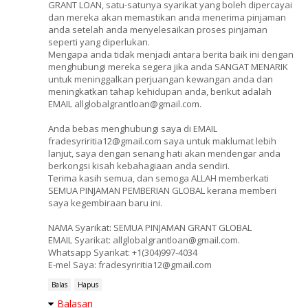
GRANT LOAN, satu-satunya syarikat yang boleh dipercayai
dan mereka akan memastikan anda menerima pinjaman
anda setelah anda menyelesaikan proses pinjaman
seperti yang diperlukan.
Mengapa anda tidak menjadi antara berita baik ini dengan
menghubungi mereka segera jika anda SANGAT MENARIK
untuk meninggalkan perjuangan kewangan anda dan
meningkatkan tahap kehidupan anda, berikut adalah
EMAIL allglobalgrantloan@gmail.com.
Anda bebas menghubungi saya di EMAIL
fradesyriritia12@gmail.com saya untuk maklumat lebih
lanjut, saya dengan senang hati akan mendengar anda
berkongsi kisah kebahagiaan anda sendiri.
Terima kasih semua, dan semoga ALLAH memberkati
SEMUA PINJAMAN PEMBERIAN GLOBAL kerana memberi
saya kegembiraan baru ini.
NAMA Syarikat: SEMUA PINJAMAN GRANT GLOBAL
EMAIL Syarikat: allglobalgrantloan@gmail.com.
Whatsapp Syarikat: +1(304)997-4034
E-mel Saya: fradesyriritia12@gmail.com
Balas
Hapus
Balasan