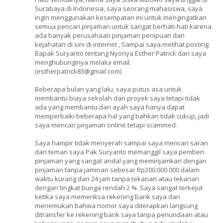
Surabaya di Indonesia, saya seorang mahasiswa, saya
ingin menggunakan kesempatan ini untuk mengingatkan
semua pencari pinjaman untuk sangat berhati-hati karena
ada banyak perusahaan pinjaman penipuan dan
kejahatan di sini di internet , Sampai saya melihat posting
Bapak Suryanto tentang Nyonya Esther Patrick dan saya
menghubunginya melalui email:
(estherpatrick83@gmail.com)
Beberapa bulan yang lalu, saya putus asa untuk
membantu biaya sekolah dan proyek saya tetapi tidak
ada yang membantu dan ayah saya hanya dapat
memperbaiki beberapa hal yang bahkan tidak cukup, jadi
saya mencari pinjaman online tetapi scammed.
Saya hampir tidak menyerah sampai saya mencari saran
dari teman saya Pak Suryanto memanggil saya pemberi
pinjaman yang sangat andal yang meminjamkan dengan
pinjaman tanpa jaminan sebesar Rp200.000.000 dalam
waktu kurang dari 24 jam tanpa tekanan atau tekanan
dengan tingkat bunga rendah 2 %. Saya sangat terkejut
ketika saya memeriksa rekening bank saya dan
menemukan bahwa nomor saya diterapkan langsung
ditransfer ke rekening bank saya tanpa penundaan atau