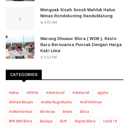
Menguak Kisah Sosok Mahluk Halus
Nimas Rondokuning Randublatung
4:07 AM
Warung Dhuwur Blora ( WDB ), Resto
Baru Bernuansa Puncak Dengan Harga
Kaki Lima
5:52 PM
CATEGORIES
Adiria
ADKASI
Advertorial
Advetorial
agama
Ahmad Muzani
Andita Nugrahanto
Arief Rohman
Artikel Kiriman
Birokrasi
Bisnis
Blora
BPR BKK Blora
Budaya
BUP
Bupati Blora
covid 19