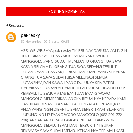
POSTING KOMENTAR
4 Komentar
pakresky
30 November 2019 pukul 09.55
ASS..WR.WB.SAYA pak resky TKI BRUNAY DARUSALAM INGIN
BERTERIMA KASIH BANYAK KEPADA EYANG WORO
MANGGOLO,YANG SUDAH MEMBANTU ORANG TUA SAYA
KARNA SELAMA INI ORANG TUA SAYA SEDANG TERLILIT
HUTANG YANG BANYAK,BERKAT BANTUAN EYANG SEKARAN
ORANG TUA SAYA SUDAH BISA MELUNASI SEMUA
HUTAN2NYA,DAN SAWAH YANG DULUNYA SEMPAT DI
GADAIKAN SEKARAN ALHAMDULILLAH SUDAH BISA DI TEBUS
KEMBALI,ITU SEMUA ATAS BANTUAN EYANG WORO
MANGGOLO MEMBERIKAN ANGKA RITUALNYA KEPADA KAMI
DAN TIDAK DI SANGKA SANGKA TERNYATA BERHASIL,BAGI
ANDA YANG INGIN DIBANTU SAMA SEPERTI KAMI SILAHKAN
HUBUNGI NO HP EYANG WORO MANGGOLO (082-391-772-
208) JANGAN ANDA RAGU ANGKA RITUAL EYANG WORO
MANGGOLO SELALU TEPAT DAN TERBUKTI INI BUKAN
REKAYASA SAYA SUDAH MEMBUKTIKAN NYA TERIMAH KASIH