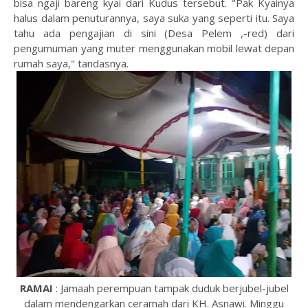
bisa ngaji bareng kyai dari Kudus tersebut. "Pak Kyainya
halus dalam penuturannya, saya suka yang seperti itu. Saya
tahu ada pengajian di sini (Desa Pelem ,-red) dari
pengumuman yang muter menggunakan mobil lewat depan
rumah saya," tandasnya.
RAMAI
: Jamaah perempuan tampak duduk berjubel-jubel
dalam mendengarkan ceramah dari KH. Asnawi. Minggu