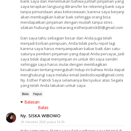
bank saya dan menemukan bahwa jumlah pinjaman yang
saya terapkan langsung ditransfer ke rekening bank saya
tanpa penundaan atau kekecewaan, karena saya berjanji
akan membagikan kabar baik sehingga orang bisa
mendapatkan pinjaman dengan mudah tanpa stres .
silakan hubungi ibu sekarang estherpatrick83@gmail.com
Dan saya tahu sebagian besar dari Anda juga telah
menjadi korban penipuan, Anda tidak perlu repot lagi
karena saya harus menyampaikan kabar baik dan satu-
satunya pemberi pinjaman yang dapat Anda percayai, Jadi
saya tidak dapat menyimpan ini untuk diri saya sendiri
sehingga saya harus mulai dengan membagikan
kesaksian tentang mengubah hidup ini bahwa Anda dapat
menghubungi saya melalui email (widodocepi@gmail.com)
Ny. Esther Patrick Saya selamanya Bersyukur atas Segala
yang telah Anda lakukan untuk saya.
Balas
Hapus
Balasan
Balas
Ny. SISKA WIBOWO
29 Oktober 2020 pukul 16.30
Halo semuanya, Nama saya Siska wibowo saya tinggal di