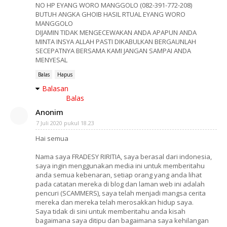
NO HP EYANG WORO MANGGOLO (082-391-772-208)
BUTUH ANGKA GHOIB HASIL RTUAL EYANG WORO
MANGGOLO
DIJAMIN TIDAK MENGECEWAKAN ANDA APAPUN ANDA
MINTA INSYA ALLAH PASTI DIKABULKAN BERGAUNLAH
SECEPATNYA BERSAMA KAMI JANGAN SAMPAI ANDA
MENYESAL
Balas
Hapus
Balasan
Balas
Anonim
7 Juli 2020 pukul 18.23
Hai semua
Nama saya FRADESY RIRITIA, saya berasal dari indonesia,
saya ingin menggunakan media ini untuk memberitahu
anda semua kebenaran, setiap orang yang anda lihat
pada catatan mereka di blog dan laman web ini adalah
pencuri (SCAMMERS), saya telah menjadi mangsa cerita
mereka dan mereka telah merosakkan hidup saya.
Saya tidak di sini untuk memberitahu anda kisah
bagaimana saya ditipu dan bagaimana saya kehilangan