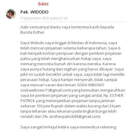
Balas
Pak. WIDODO
9 September 2020 pukul 21.32
Halo semuanya! Bantu saya berterima kasih kepada
Bunda Esther
Saya Widodo saya tinggal di Medan di Indonesia, saya
telah mencari pinjaman selama beberapa tahun. Saya 6
kali menjadi korban penipuan dengan pemberi pinjaman
palsu yang telah menghancurkan hidup saya, saya
memang mencoba bunuh diri karena mereka. Karena
saya punya hutang dan tagihan yang harus dibayar. Saya
pikir ini sudah berakhir untuk saya, saya tidak lagi memiliki
perasaan hidup. Saya hampir menyerah, tidak sampai
saya mencari saran dari teman SISKA WIBOWO
(siskawibowo71@gmail.com) yang kemudian mengarahkan
saya ke pemberi pinjaman yang sangat andal, Ny. ESTHER
PATRICK yang meminjamkan pinjaman tanpa jaminan
sebesar 150 juta Rupiah dalam waktu kurang dari 24 jam
tanpa tekanan atau tekanan pada tingkat bunga lebih
rendah dari 2%. (estherpatrick83@gmail.com)
Saya sangat terkejut ketika saya memeriksa rekening