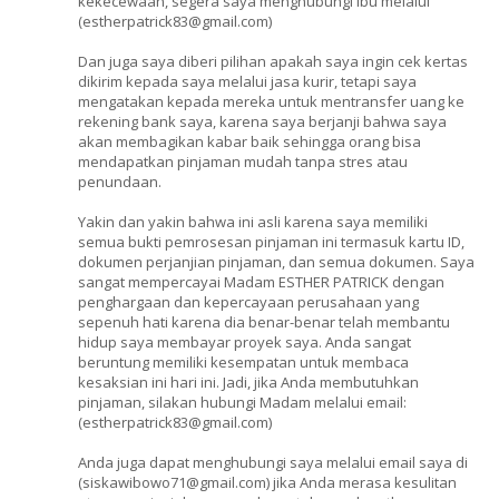
kekecewaan, segera saya menghubungi ibu melalui
(estherpatrick83@gmail.com)
Dan juga saya diberi pilihan apakah saya ingin cek kertas
dikirim kepada saya melalui jasa kurir, tetapi saya
mengatakan kepada mereka untuk mentransfer uang ke
rekening bank saya, karena saya berjanji bahwa saya
akan membagikan kabar baik sehingga orang bisa
mendapatkan pinjaman mudah tanpa stres atau
penundaan.
Yakin dan yakin bahwa ini asli karena saya memiliki
semua bukti pemrosesan pinjaman ini termasuk kartu ID,
dokumen perjanjian pinjaman, dan semua dokumen. Saya
sangat mempercayai Madam ESTHER PATRICK dengan
penghargaan dan kepercayaan perusahaan yang
sepenuh hati karena dia benar-benar telah membantu
hidup saya membayar proyek saya. Anda sangat
beruntung memiliki kesempatan untuk membaca
kesaksian ini hari ini. Jadi, jika Anda membutuhkan
pinjaman, silakan hubungi Madam melalui email:
(estherpatrick83@gmail.com)
Anda juga dapat menghubungi saya melalui email saya di
(siskawibowo71@gmail.com) jika Anda merasa kesulitan