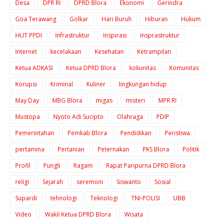
Desa
DPR RI
DPRD Blora
Ekonomi
Gerindra
Goa Terawang
Golkar
Hari Buruh
Hiburan
Hukum
HUT PPDI
Infrastruktur
Inspirasi
Insprastruktur
Internet
kecelakaan
Kesehatan
Ketrampilan
Ketua ADKASI
Ketua DPRD Blora
kokunitas
Komunitas
Korupsi
Kriminal
Kuliner
lingkungan hidup
May Day
MBG Blora
migas
misteri
MPR RI
Mustopa
Nyoto Adi Sucipto
Olahraga
PDIP
Pemerintahan
Pemkab Blora
Pendidikan
Peristiwa
pertamina
Pertanian
Peternakan
PKS Blora
Politik
Profil
Pungli
Ragam
Rapat Paripurna DPRD Blora
religi
Sejarah
seremoni
Siswanto
Sosial
Supardi
tehnologi
Teknologi
TNI-POLISI
UBB
Video
Wakil Ketua DPRD Blora
Wisata