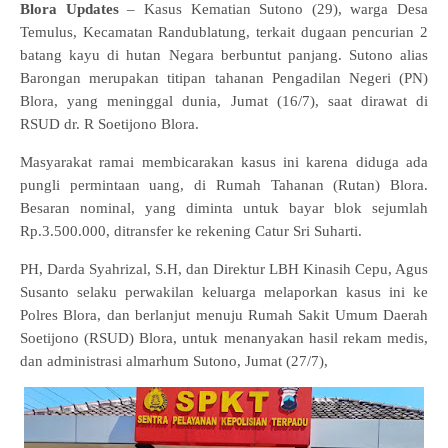
Blora Updates
– Kasus Kematian Sutono (29), warga Desa
Temulus, Kecamatan Randublatung, terkait dugaan pencurian 2
batang kayu di hutan Negara berbuntut panjang. Sutono alias
Barongan merupakan titipan tahanan Pengadilan Negeri (PN)
Blora, yang meninggal dunia, Jumat (16/7), saat dirawat di
RSUD dr. R Soetijono Blora.
Masyarakat ramai membicarakan kasus ini karena diduga ada
pungli permintaan uang, di Rumah Tahanan (Rutan) Blora.
Besaran nominal, yang diminta untuk bayar blok sejumlah
Rp.3.500.000, ditransfer ke rekening Catur Sri Suharti.
PH, Darda Syahrizal, S.H, dan Direktur LBH Kinasih Cepu, Agus
Susanto selaku perwakilan keluarga melaporkan kasus ini ke
Polres Blora, dan berlanjut menuju Rumah Sakit Umum Daerah
Soetijono (RSUD) Blora, untuk menanyakan hasil rekam medis,
dan administrasi almarhum Sutono, J
umat (27/7),