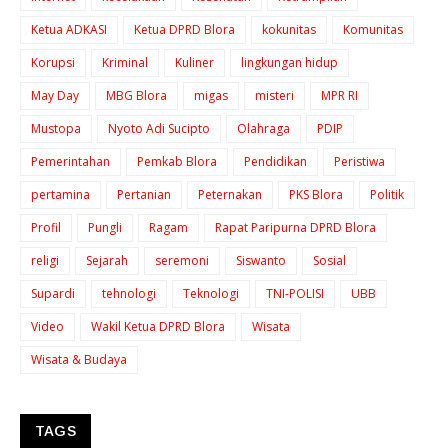
Ketua ADKASI
Ketua DPRD Blora
kokunitas
Komunitas
Korupsi
Kriminal
Kuliner
lingkungan hidup
May Day
MBG Blora
migas
misteri
MPR RI
Mustopa
Nyoto Adi Sucipto
Olahraga
PDIP
Pemerintahan
Pemkab Blora
Pendidikan
Peristiwa
pertamina
Pertanian
Peternakan
PKS Blora
Politik
Profil
Pungli
Ragam
Rapat Paripurna DPRD Blora
religi
Sejarah
seremoni
Siswanto
Sosial
Supardi
tehnologi
Teknologi
TNI-POLISI
UBB
Video
Wakil Ketua DPRD Blora
Wisata
Wisata & Budaya
TAGS