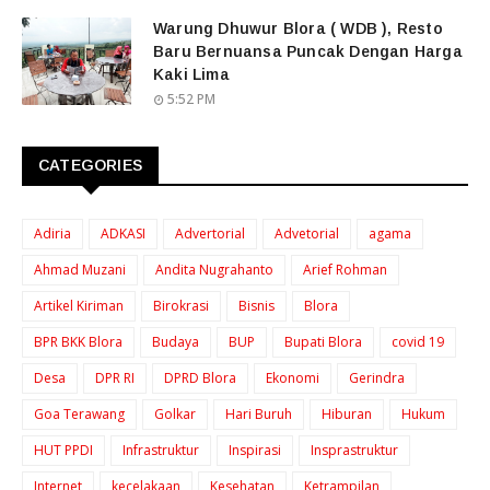
Warung Dhuwur Blora ( WDB ), Resto
Baru Bernuansa Puncak Dengan Harga
Kaki Lima
5:52 PM
CATEGORIES
Adiria
ADKASI
Advertorial
Advetorial
agama
Ahmad Muzani
Andita Nugrahanto
Arief Rohman
Artikel Kiriman
Birokrasi
Bisnis
Blora
BPR BKK Blora
Budaya
BUP
Bupati Blora
covid 19
Desa
DPR RI
DPRD Blora
Ekonomi
Gerindra
Goa Terawang
Golkar
Hari Buruh
Hiburan
Hukum
HUT PPDI
Infrastruktur
Inspirasi
Insprastruktur
Internet
kecelakaan
Kesehatan
Ketrampilan