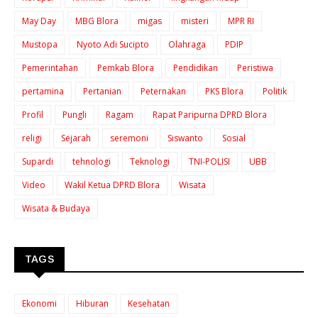
May Day
MBG Blora
migas
misteri
MPR RI
Mustopa
Nyoto Adi Sucipto
Olahraga
PDIP
Pemerintahan
Pemkab Blora
Pendidikan
Peristiwa
pertamina
Pertanian
Peternakan
PKS Blora
Politik
Profil
Pungli
Ragam
Rapat Paripurna DPRD Blora
religi
Sejarah
seremoni
Siswanto
Sosial
Supardi
tehnologi
Teknologi
TNI-POLISI
UBB
Video
Wakil Ketua DPRD Blora
Wisata
Wisata & Budaya
TAGS
Ekonomi
Hiburan
Kesehatan