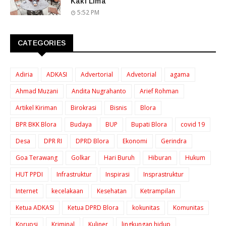
Kaki Lima
5:52 PM
CATEGORIES
Adiria
ADKASI
Advertorial
Advetorial
agama
Ahmad Muzani
Andita Nugrahanto
Arief Rohman
Artikel Kiriman
Birokrasi
Bisnis
Blora
BPR BKK Blora
Budaya
BUP
Bupati Blora
covid 19
Desa
DPR RI
DPRD Blora
Ekonomi
Gerindra
Goa Terawang
Golkar
Hari Buruh
Hiburan
Hukum
HUT PPDI
Infrastruktur
Inspirasi
Insprastruktur
Internet
kecelakaan
Kesehatan
Ketrampilan
Ketua ADKASI
Ketua DPRD Blora
kokunitas
Komunitas
Korupsi
Kriminal
Kuliner
lingkungan hidup