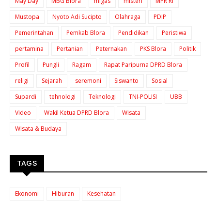
May Day
MBG Blora
migas
misteri
MPR RI
Mustopa
Nyoto Adi Sucipto
Olahraga
PDIP
Pemerintahan
Pemkab Blora
Pendidikan
Peristiwa
pertamina
Pertanian
Peternakan
PKS Blora
Politik
Profil
Pungli
Ragam
Rapat Paripurna DPRD Blora
religi
Sejarah
seremoni
Siswanto
Sosial
Supardi
tehnologi
Teknologi
TNI-POLISI
UBB
Video
Wakil Ketua DPRD Blora
Wisata
Wisata & Budaya
TAGS
Ekonomi
Hiburan
Kesehatan