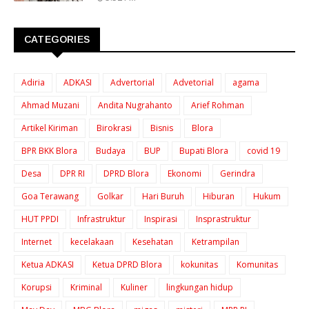
CATEGORIES
Adiria
ADKASI
Advertorial
Advetorial
agama
Ahmad Muzani
Andita Nugrahanto
Arief Rohman
Artikel Kiriman
Birokrasi
Bisnis
Blora
BPR BKK Blora
Budaya
BUP
Bupati Blora
covid 19
Desa
DPR RI
DPRD Blora
Ekonomi
Gerindra
Goa Terawang
Golkar
Hari Buruh
Hiburan
Hukum
HUT PPDI
Infrastruktur
Inspirasi
Insprastruktur
Internet
kecelakaan
Kesehatan
Ketrampilan
Ketua ADKASI
Ketua DPRD Blora
kokunitas
Komunitas
Korupsi
Kriminal
Kuliner
lingkungan hidup