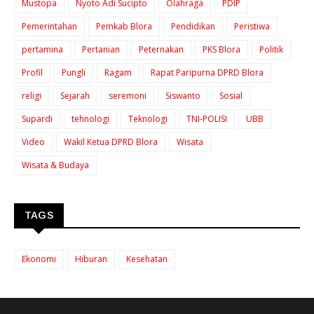
Mustopa
Nyoto Adi Sucipto
Olahraga
PDIP
Pemerintahan
Pemkab Blora
Pendidikan
Peristiwa
pertamina
Pertanian
Peternakan
PKS Blora
Politik
Profil
Pungli
Ragam
Rapat Paripurna DPRD Blora
religi
Sejarah
seremoni
Siswanto
Sosial
Supardi
tehnologi
Teknologi
TNI-POLISI
UBB
Video
Wakil Ketua DPRD Blora
Wisata
Wisata & Budaya
TAGS
Ekonomi
Hiburan
Kesehatan