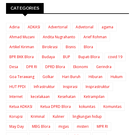
CATEGORIES
Adiria
ADKASI
Advertorial
Advetorial
agama
Ahmad Muzani
Andita Nugrahanto
Arief Rohman
Artikel Kiriman
Birokrasi
Bisnis
Blora
BPR BKK Blora
Budaya
BUP
Bupati Blora
covid 19
Desa
DPR RI
DPRD Blora
Ekonomi
Gerindra
Goa Terawang
Golkar
Hari Buruh
Hiburan
Hukum
HUT PPDI
Infrastruktur
Inspirasi
Insprastruktur
Internet
kecelakaan
Kesehatan
Ketrampilan
Ketua ADKASI
Ketua DPRD Blora
kokunitas
Komunitas
Korupsi
Kriminal
Kuliner
lingkungan hidup
May Day
MBG Blora
migas
misteri
MPR RI