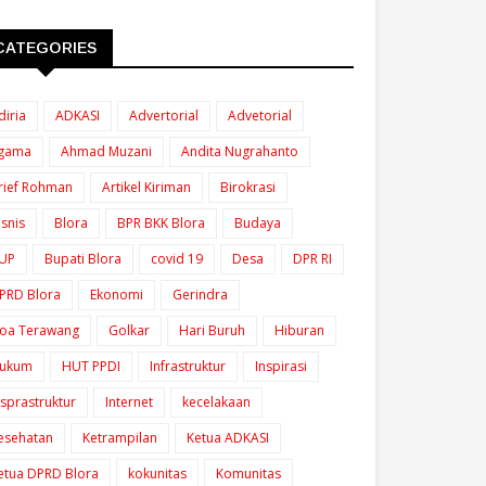
CATEGORIES
diria
ADKASI
Advertorial
Advetorial
gama
Ahmad Muzani
Andita Nugrahanto
rief Rohman
Artikel Kiriman
Birokrasi
isnis
Blora
BPR BKK Blora
Budaya
UP
Bupati Blora
covid 19
Desa
DPR RI
PRD Blora
Ekonomi
Gerindra
oa Terawang
Golkar
Hari Buruh
Hiburan
ukum
HUT PPDI
Infrastruktur
Inspirasi
nsprastruktur
Internet
kecelakaan
esehatan
Ketrampilan
Ketua ADKASI
etua DPRD Blora
kokunitas
Komunitas