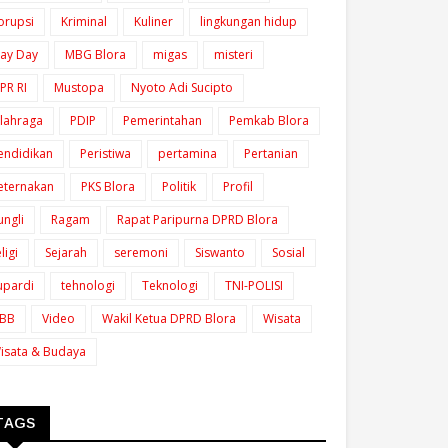
orupsi
Kriminal
Kuliner
lingkungan hidup
ay Day
MBG Blora
migas
misteri
PR RI
Mustopa
Nyoto Adi Sucipto
lahraga
PDIP
Pemerintahan
Pemkab Blora
endidikan
Peristiwa
pertamina
Pertanian
eternakan
PKS Blora
Politik
Profil
ungli
Ragam
Rapat Paripurna DPRD Blora
ligi
Sejarah
seremoni
Siswanto
Sosial
upardi
tehnologi
Teknologi
TNI-POLISI
BB
Video
Wakil Ketua DPRD Blora
Wisata
isata & Budaya
TAGS