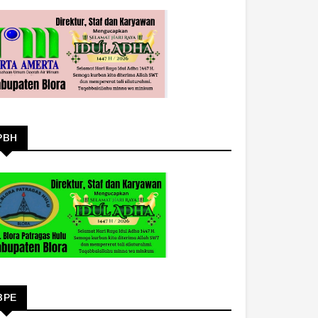
PBH
BPE