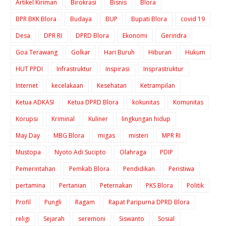
Artikel Kiriman
Birokrasi
Bisnis
Blora
BPR BKK Blora
Budaya
BUP
Bupati Blora
covid 19
Desa
DPR RI
DPRD Blora
Ekonomi
Gerindra
Goa Terawang
Golkar
Hari Buruh
Hiburan
Hukum
HUT PPDI
Infrastruktur
Inspirasi
Insprastruktur
Internet
kecelakaan
Kesehatan
Ketrampilan
Ketua ADKASI
Ketua DPRD Blora
kokunitas
Komunitas
Korupsi
Kriminal
Kuliner
lingkungan hidup
May Day
MBG Blora
migas
misteri
MPR RI
Mustopa
Nyoto Adi Sucipto
Olahraga
PDIP
Pemerintahan
Pemkab Blora
Pendidikan
Peristiwa
pertamina
Pertanian
Peternakan
PKS Blora
Politik
Profil
Pungli
Ragam
Rapat Paripurna DPRD Blora
religi
Sejarah
seremoni
Siswanto
Sosial