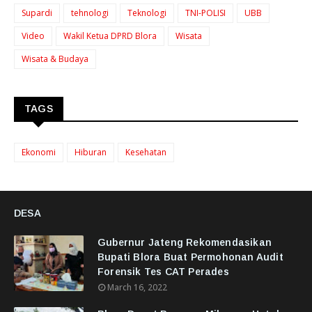
Supardi
tehnologi
Teknologi
TNI-POLISI
UBB
Video
Wakil Ketua DPRD Blora
Wisata
Wisata & Budaya
TAGS
Ekonomi
Hiburan
Kesehatan
DESA
Gubernur Jateng Rekomendasikan
Bupati Blora Buat Permohonan Audit
Forensik Tes CAT Perades
March 16, 2022