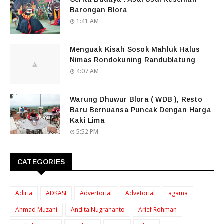
Barongan Blora
1:41 AM
Menguak Kisah Sosok Mahluk Halus
Nimas Rondokuning Randublatung
4:07 AM
Warung Dhuwur Blora ( WDB ), Resto
Baru Bernuansa Puncak Dengan Harga
Kaki Lima
5:52 PM
CATEGORIES
Adiria
ADKASI
Advertorial
Advetorial
agama
Ahmad Muzani
Andita Nugrahanto
Arief Rohman