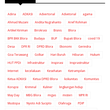
Adiria
ADKASI
Advertorial
Advetorial
agama
Ahmad Muzani
Andita Nugrahanto
Arief Rohman
Artikel Kiriman
Birokrasi
Bisnis
Blora
BPR BKK Blora
Budaya
BUP
Bupati Blora
covid 19
Desa
DPR RI
DPRD Blora
Ekonomi
Gerindra
Goa Terawang
Golkar
Hari Buruh
Hiburan
Hukum
HUT PPDI
Infrastruktur
Inspirasi
Insprastruktur
Internet
kecelakaan
Kesehatan
Ketrampilan
Ketua ADKASI
Ketua DPRD Blora
kokunitas
Komunitas
Korupsi
Kriminal
Kuliner
lingkungan hidup
May Day
MBG Blora
migas
misteri
MPR RI
Mustopa
Nyoto Adi Sucipto
Olahraga
PDIP