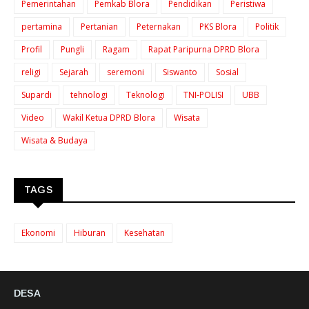
Pemerintahan
Pemkab Blora
Pendidikan
Peristiwa
pertamina
Pertanian
Peternakan
PKS Blora
Politik
Profil
Pungli
Ragam
Rapat Paripurna DPRD Blora
religi
Sejarah
seremoni
Siswanto
Sosial
Supardi
tehnologi
Teknologi
TNI-POLISI
UBB
Video
Wakil Ketua DPRD Blora
Wisata
Wisata & Budaya
TAGS
Ekonomi
Hiburan
Kesehatan
DESA