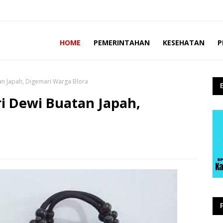
HOME
PEMERINTAHAN
KESEHATAN
P
tan Japah, Digemari Warga Blora
ri Dewi Buatan Japah,