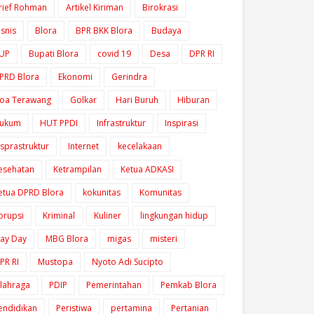
rief Rohman
Artikel Kiriman
Birokrasi
isnis
Blora
BPR BKK Blora
Budaya
UP
Bupati Blora
covid 19
Desa
DPR RI
PRD Blora
Ekonomi
Gerindra
oa Terawang
Golkar
Hari Buruh
Hiburan
ukum
HUT PPDI
Infrastruktur
Inspirasi
nsprastruktur
Internet
kecelakaan
esehatan
Ketrampilan
Ketua ADKASI
etua DPRD Blora
kokunitas
Komunitas
orupsi
Kriminal
Kuliner
lingkungan hidup
ay Day
MBG Blora
migas
misteri
PR RI
Mustopa
Nyoto Adi Sucipto
lahraga
PDIP
Pemerintahan
Pemkab Blora
endidikan
Peristiwa
pertamina
Pertanian