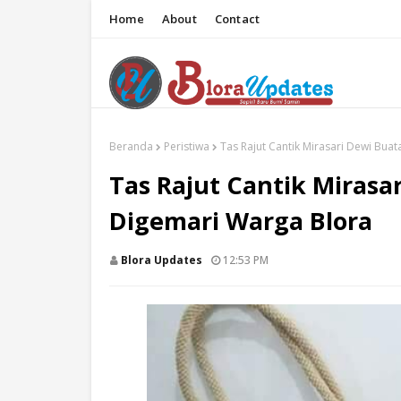
Home
About
Contact
Beranda
Peristiwa
Tas Rajut Cantik Mirasari Dewi Bua
Tas Rajut Cantik Mirasa
Digemari Warga Blora
Blora Updates
12:53 PM