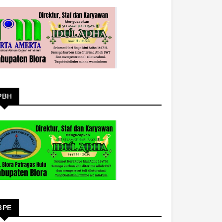
PBH
BPE