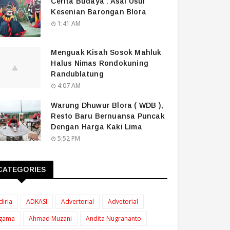
Cerita Budaya : Asal Usul
Kesenian Barongan Blora
1:41 AM
Menguak Kisah Sosok Mahluk
Halus Nimas Rondokuning
Randublatung
4:07 AM
Warung Dhuwur Blora ( WDB ),
Resto Baru Bernuansa Puncak
Dengan Harga Kaki Lima
5:52 PM
CATEGORIES
diria
ADKASI
Advertorial
Advetorial
gama
Ahmad Muzani
Andita Nugrahanto