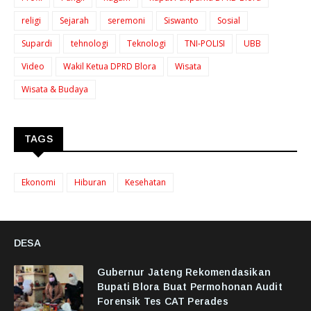
religi
Sejarah
seremoni
Siswanto
Sosial
Supardi
tehnologi
Teknologi
TNI-POLISI
UBB
Video
Wakil Ketua DPRD Blora
Wisata
Wisata & Budaya
TAGS
Ekonomi
Hiburan
Kesehatan
DESA
Gubernur Jateng Rekomendasikan
Bupati Blora Buat Permohonan Audit
Forensik Tes CAT Perades