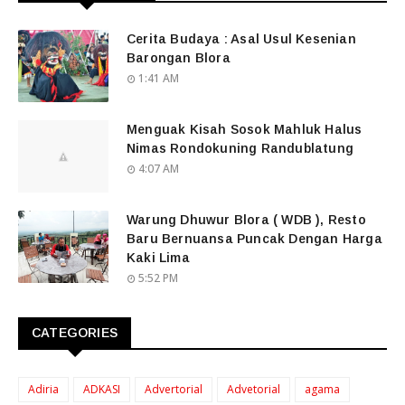
Cerita Budaya : Asal Usul Kesenian
Barongan Blora
1:41 AM
Menguak Kisah Sosok Mahluk Halus
Nimas Rondokuning Randublatung
4:07 AM
Warung Dhuwur Blora ( WDB ), Resto
Baru Bernuansa Puncak Dengan Harga
Kaki Lima
5:52 PM
CATEGORIES
Adiria
ADKASI
Advertorial
Advetorial
agama