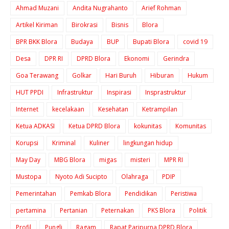
Ahmad Muzani
Andita Nugrahanto
Arief Rohman
Artikel Kiriman
Birokrasi
Bisnis
Blora
BPR BKK Blora
Budaya
BUP
Bupati Blora
covid 19
Desa
DPR RI
DPRD Blora
Ekonomi
Gerindra
Goa Terawang
Golkar
Hari Buruh
Hiburan
Hukum
HUT PPDI
Infrastruktur
Inspirasi
Insprastruktur
Internet
kecelakaan
Kesehatan
Ketrampilan
Ketua ADKASI
Ketua DPRD Blora
kokunitas
Komunitas
Korupsi
Kriminal
Kuliner
lingkungan hidup
May Day
MBG Blora
migas
misteri
MPR RI
Mustopa
Nyoto Adi Sucipto
Olahraga
PDIP
Pemerintahan
Pemkab Blora
Pendidikan
Peristiwa
pertamina
Pertanian
Peternakan
PKS Blora
Politik
Profil
Pungli
Ragam
Rapat Paripurna DPRD Blora