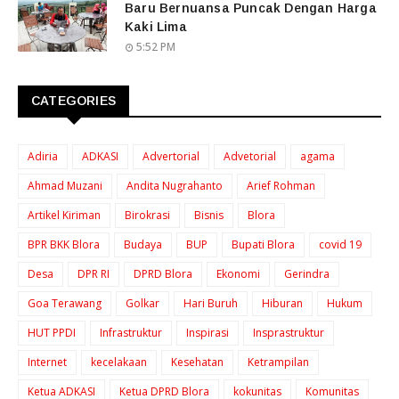
Baru Bernuansa Puncak Dengan Harga
Kaki Lima
5:52 PM
CATEGORIES
Adiria
ADKASI
Advertorial
Advetorial
agama
Ahmad Muzani
Andita Nugrahanto
Arief Rohman
Artikel Kiriman
Birokrasi
Bisnis
Blora
BPR BKK Blora
Budaya
BUP
Bupati Blora
covid 19
Desa
DPR RI
DPRD Blora
Ekonomi
Gerindra
Goa Terawang
Golkar
Hari Buruh
Hiburan
Hukum
HUT PPDI
Infrastruktur
Inspirasi
Insprastruktur
Internet
kecelakaan
Kesehatan
Ketrampilan
Ketua ADKASI
Ketua DPRD Blora
kokunitas
Komunitas