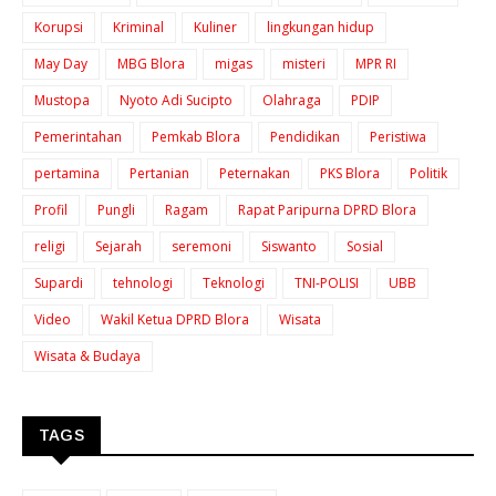
Korupsi
Kriminal
Kuliner
lingkungan hidup
May Day
MBG Blora
migas
misteri
MPR RI
Mustopa
Nyoto Adi Sucipto
Olahraga
PDIP
Pemerintahan
Pemkab Blora
Pendidikan
Peristiwa
pertamina
Pertanian
Peternakan
PKS Blora
Politik
Profil
Pungli
Ragam
Rapat Paripurna DPRD Blora
religi
Sejarah
seremoni
Siswanto
Sosial
Supardi
tehnologi
Teknologi
TNI-POLISI
UBB
Video
Wakil Ketua DPRD Blora
Wisata
Wisata & Budaya
TAGS