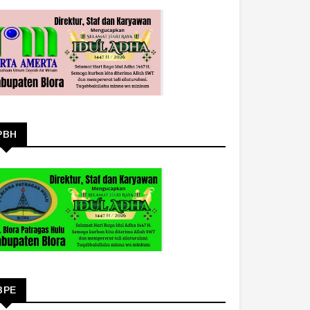
PBH
BPE