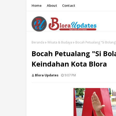
Home
About
Contact
Beranda
Wisata & Budaya
Bocah Petualang "Si Bolan
Bocah Petualang "Si B
Keindahan Kota Blora
Blora Updates
9:07 PM