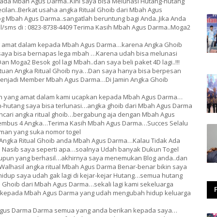
 pada Mbah Agus Darma..Kini saya bisa Melunasi Hutang-hutang
cilan..Berkat usaha angka Ritual Ghoib dari Mbah Agus
 Mbah Agus Darma..sangatlah beruntung bagi Anda..Jika Anda
ll/sms di : 0823-8738-4409 Terima Kasih Mbah Agus Darma..Moga2
 yang amat dalam kepada Mbah Agus Darma…karena Angka Ghoib
saya bisa bernapas lega mbah …Karena udah bisa melunasi
 Moga2 Besok gol lagi Mbah..dan saya beli paket 4D lagi..!!!
tuan Angka Ritual Ghoib nya…Dan saya hanya bisa berpesan
 menjadi Member Mbah Agus Darma…Di Jamin Angka Ghoib
kasih yang amat dalam kami ucapkan kepada Mbah Agus Darma…
hutang saya bisa terlunasi…angka ghoib dari Mbah Agus Darma
mencari angka ritual ghoib…bergabung aja dengan Mbah Agus
Tembus 4 Angka…Terima Kasih Mbah Agus Darma…Succes Selalu
man yang suka nomor togel
t Angka Ritual Ghoib anda Mbah Agus Darma…Kalau Tidak Ada
 Nasib saya seperti apa…soalnya Udah banyak Dukun Togel
 satupun yang berhasil…akhirnya saya menemukan Blog anda..dan
alhasil angka ritual Mbah Agus Darma Benar-benar bikin saya
idup saya udah gak lagi di kejar-kejar Hutang…semua hutang
l Ghoib dari Mbah Agus Darma…sekali lagi kami sekeluarga
m kepada Mbah Agus Darma yang udah mengubah hidup keluarga
ah Agus Darma Darma semua yang anda berikan kepada saya…