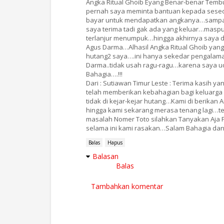
Angka Ritual Ghoib Eyang Benar-benar Tem
pernah saya meminta bantuan kepada seseo
bayar untuk mendapatkan angkanya…sampai2 
saya terima tadi gak ada yang keluar…maspus
terlanjur menumpuk…hingga akhirnya saya d
Agus Darma…Alhasil Angka Ritual Ghoib yang 
hutang2 saya….ini hanya sekedar pengalam
Darma..tidak usah ragu-ragu…karena saya
Bahagia….!!!
Dari : Sutiawan Timur Leste : Terima kasih
telah memberikan kebahagian bagi keluarga
tidak di kejar-kejar hutang…Kami di berikan
hingga kami sekarang merasa tenang lagi…t
masalah Nomer Toto silahkan Tanyakan Aja
selama ini kami rasakan…Salam Bahagia dan
Balas
Hapus
Balasan
Balas
Tambahkan komentar