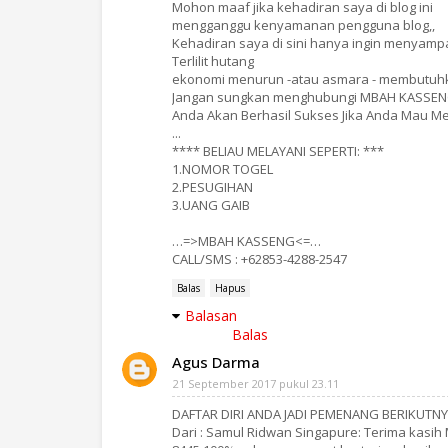
Mohon maaf jika kehadiran saya di blog ini
mengganggu kenyamanan pengguna blog,,
Kehadiran saya di sini hanya ingin menyam
Terlilit hutang
ekonomi menurun -atau asmara - membutuh
Jangan sungkan menghubungi MBAH KASSENG
Anda Akan Berhasil Sukses Jika Anda Mau M
...
**** BELIAU MELAYANI SEPERTI: ***
1.NOMOR TOGEL
2.PESUGIHAN
3.UANG GAIB
…=>MBAH KASSENG<=…
CALL/SMS : +62853-4288-2547
Balas
Hapus
Balasan
Balas
Agus Darma
21 September 2017 pukul 23.11
DAFTAR DIRI ANDA JADI PEMENANG BERIKUTN
Dari : Samul Ridwan Singapure: Terima kas