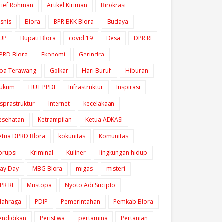
rief Rohman
Artikel Kiriman
Birokrasi
isnis
Blora
BPR BKK Blora
Budaya
UP
Bupati Blora
covid 19
Desa
DPR RI
PRD Blora
Ekonomi
Gerindra
oa Terawang
Golkar
Hari Buruh
Hiburan
ukum
HUT PPDI
Infrastruktur
Inspirasi
nsprastruktur
Internet
kecelakaan
esehatan
Ketrampilan
Ketua ADKASI
etua DPRD Blora
kokunitas
Komunitas
orupsi
Kriminal
Kuliner
lingkungan hidup
ay Day
MBG Blora
migas
misteri
PR RI
Mustopa
Nyoto Adi Sucipto
lahraga
PDIP
Pemerintahan
Pemkab Blora
endidikan
Peristiwa
pertamina
Pertanian