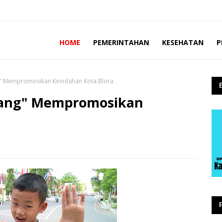
HOME
PEMERINTAHAN
KESEHATAN
P
g" Mempromosikan Keindahan Kota Blora
olang" Mempromosikan