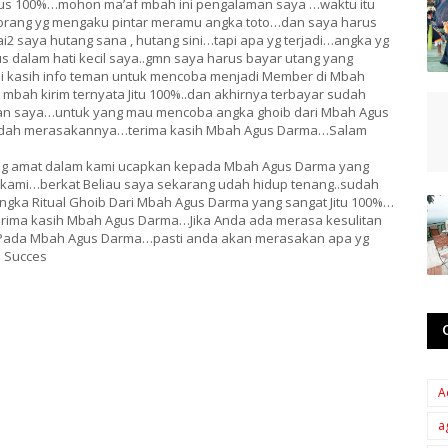
bus 100%…mohon ma’af mbah ini pengalaman saya …waktu itu
rang yg mengaku pintar meramu angka toto…dan saya harus
saya hutang sana , hutang sini…tapi apa yg terjadi…angka yg
 dalam hati kecil saya..gmn saya harus bayar utang yang
i kasih info teman untuk mencoba menjadi Member di Mbah
mbah kirim ternyata Jitu 100%..dan akhirnya terbayar sudah
an saya…untuk yang mau mencoba angka ghoib dari Mbah Agus
 udah merasakannya…terima kasih Mbah Agus Darma…Salam
 yang amat dalam kami ucapkan kepada Mbah Agus Darma yang
 kami…berkat Beliau saya sekarang udah hidup tenang..sudah
 Angka Ritual Ghoib Dari Mbah Agus Darma yang sangat Jitu 100%…
erima kasih Mbah Agus Darma…Jika Anda ada merasa kesulitan
 Pada Mbah Agus Darma…pasti anda akan merasakan apa yg
 Succes
A
a