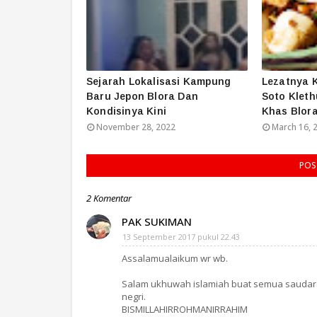
Sejarah Lokalisasi Kampung
Lezatnya K
Baru Jepon Blora Dan
Soto Klet
Kondisinya Kini
Khas Blor
November 28, 2022
March 16, 
POS
2 Komentar
PAK SUKIMAN
13 September 2017 pukul 22.43
Assalamualaikum wr wb.
Salam ukhuwah islamiah buat semua saudara
negri.
BISMILLAHIRROHMANIRRAHIM