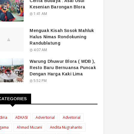
Cerita Budaya : Asal Usul
Kesenian Barongan Blora
1:41 AM
Menguak Kisah Sosok Mahluk
Halus Nimas Rondokuning
Randublatung
4:07 AM
Warung Dhuwur Blora ( WDB ),
Resto Baru Bernuansa Puncak
Dengan Harga Kaki Lima
5:52 PM
CATEGORIES
diria
ADKASI
Advertorial
Advetorial
gama
Ahmad Muzani
Andita Nugrahanto