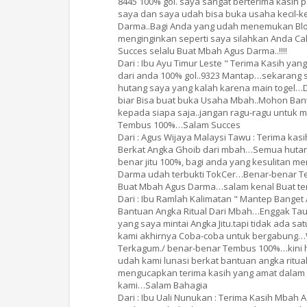
8445 100% gol. saya sangat berterima kasih
saya dan saya udah bisa buka usaha kecil-ke
Darma..Bagi Anda yang udah menemukan Blog
menginginkan seperti saya silahkan Anda Ca
Succes selalu Buat Mbah Agus Darma..!!!!
Dari : Ibu Ayu Timur Leste " Terima Kasih
dari anda 100% gol..9323 Mantap…sekarang 
hutang saya yang kalah karena main togel…Dan
biar Bisa buat buka Usaha Mbah..Mohon Ban
kepada siapa saja..jangan ragu-ragu untuk
Tembus 100%…Salam Succes
Dari : Agus Wijaya Malaysi Tawu : Terima 
Berkat Angka Ghoib dari mbah…Semua hutan-
benar jitu 100%, bagi anda yang kesulitan 
Darma udah terbukti TokCer…Benar-benar 
Buat Mbah Agus Darma…salam kenal Buat te
Dari : Ibu Ramlah Kalimatan " Mantep Bange
Bantuan Angka Ritual Dari Mbah…Enggak Tau
yang saya mintai Angka Jitu.tapi tidak ada
kami akhirnya Coba-coba untuk bergabung…W
Terkagum./ benar-benar Tembus 100%…kini h
udah kami lunasi berkat bantuan angka ritua
mengucapkan terima kasih yang amat dala
kami…Salam Bahagia
Dari : Ibu Uali Nunukan : Terima Kasih Mb