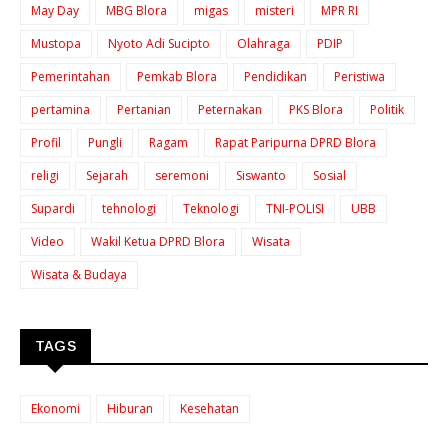
May Day
MBG Blora
migas
misteri
MPR RI
Mustopa
Nyoto Adi Sucipto
Olahraga
PDIP
Pemerintahan
Pemkab Blora
Pendidikan
Peristiwa
pertamina
Pertanian
Peternakan
PKS Blora
Politik
Profil
Pungli
Ragam
Rapat Paripurna DPRD Blora
religi
Sejarah
seremoni
Siswanto
Sosial
Supardi
tehnologi
Teknologi
TNI-POLISI
UBB
Video
Wakil Ketua DPRD Blora
Wisata
Wisata & Budaya
TAGS
Ekonomi
Hiburan
Kesehatan