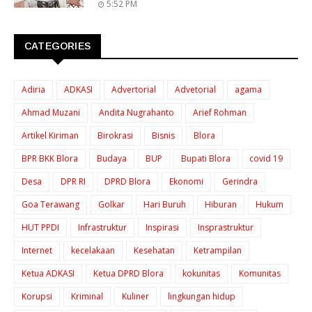
5:52 PM
CATEGORIES
Adiria
ADKASI
Advertorial
Advetorial
agama
Ahmad Muzani
Andita Nugrahanto
Arief Rohman
Artikel Kiriman
Birokrasi
Bisnis
Blora
BPR BKK Blora
Budaya
BUP
Bupati Blora
covid 19
Desa
DPR RI
DPRD Blora
Ekonomi
Gerindra
Goa Terawang
Golkar
Hari Buruh
Hiburan
Hukum
HUT PPDI
Infrastruktur
Inspirasi
Insprastruktur
Internet
kecelakaan
Kesehatan
Ketrampilan
Ketua ADKASI
Ketua DPRD Blora
kokunitas
Komunitas
Korupsi
Kriminal
Kuliner
lingkungan hidup