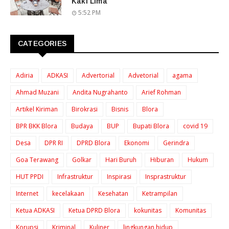
Kaki Lima
5:52 PM
CATEGORIES
Adiria
ADKASI
Advertorial
Advetorial
agama
Ahmad Muzani
Andita Nugrahanto
Arief Rohman
Artikel Kiriman
Birokrasi
Bisnis
Blora
BPR BKK Blora
Budaya
BUP
Bupati Blora
covid 19
Desa
DPR RI
DPRD Blora
Ekonomi
Gerindra
Goa Terawang
Golkar
Hari Buruh
Hiburan
Hukum
HUT PPDI
Infrastruktur
Inspirasi
Insprastruktur
Internet
kecelakaan
Kesehatan
Ketrampilan
Ketua ADKASI
Ketua DPRD Blora
kokunitas
Komunitas
Korupsi
Kriminal
Kuliner
lingkungan hidup