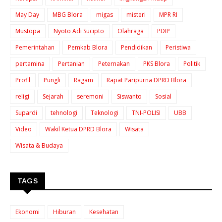
May Day
MBG Blora
migas
misteri
MPR RI
Mustopa
Nyoto Adi Sucipto
Olahraga
PDIP
Pemerintahan
Pemkab Blora
Pendidikan
Peristiwa
pertamina
Pertanian
Peternakan
PKS Blora
Politik
Profil
Pungli
Ragam
Rapat Paripurna DPRD Blora
religi
Sejarah
seremoni
Siswanto
Sosial
Supardi
tehnologi
Teknologi
TNI-POLISI
UBB
Video
Wakil Ketua DPRD Blora
Wisata
Wisata & Budaya
TAGS
Ekonomi
Hiburan
Kesehatan